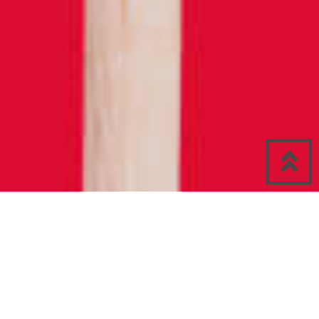
Für die Streaming-Channel der Warner Music Group
Deutschland GmbH und deren Musiklabel RHINO wurde
ein einheitliches Designkonzept für die Präsenz auf
unterschiedlichen Streaming-Plattformen entwickelt.